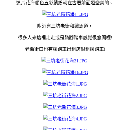
這片花海顏色五彩繽紛就在古厝前面還蠻美的。
附近有三坑老街和鐵馬道，
很多人來這裡走走或是騎腳踏車感覺很悠閒喔!
老街街口也有腳踏車出租店很租腳踏車!