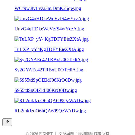
WCf9w.8vLvZi3m.DmK25qw.jpg
UnvG4qHDkeWeVzfS4wYczA.jpg
TuLXP_yY4KgTDFYEieZXtA.jpg
Sy2GYAEc42TRBxU0OTediA.jpg
S955tdSpOIZldJ06KrO0Dw.jpg
RL2mkJzoO6hQA699QzWADw.jpg
© 2026
PIXNET
｜
文章與圖片權利屬原作者所有