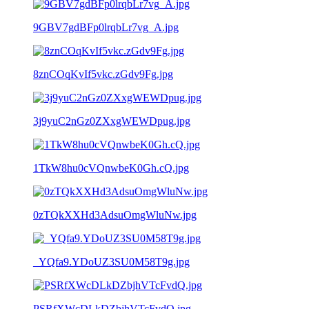
9GBV7gdBFp0lrqbLr7vg_A.jpg
8znCOqKvIf5vkc.zGdv9Fg.jpg
3j9yuC2nGz0ZXxgWEWDpug.jpg
1TkW8hu0cVQnwbeK0Gh.cQ.jpg
0zTQkXXHd3AdsuOmgWluNw.jpg
_YQfa9.YDoUZ3SU0M58T9g.jpg
PSRfXWcDLkDZbjhVTcFvdQ.jpg