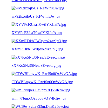
wk92kxojloUs_RFWjnl8Jw.jpg
XYVPcF2JaaT0wtIYXlJafA.jpg
XXmRTtkbTW0ptro24zzJpQ.jpg
xX7Ko5N.3SNesJSEveacJg.jpg
CDWBLmywK_RwfSn0OxWvGA.jpg
wm_7NqnXOaSppv7QV4Rfiw.jpg